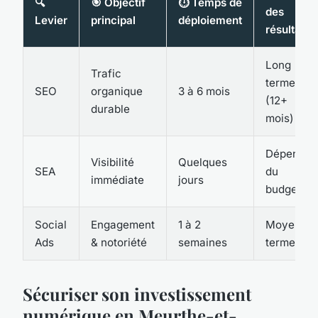
🔍
🎯 Objectif
⏱ Temps de
des
Levier
principal
déploiement
résultats
Long
Trafic
terme
SEO
organique
3 à 6 mois
(12+
durable
mois)
Dépend
Visibilité
Quelques
SEA
du
immédiate
jours
budget
Social
Engagement
1 à 2
Moyen
Ads
& notoriété
semaines
terme
Sécuriser son investissement
numérique en Meurthe-et-